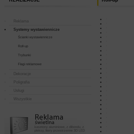
Reklama
Systemy wystawiennicze
Ścianki wystawiennicze
Roll-up
Trybunki
Flagi reklamowe
Dekoracje
Poligrafia
Usługi
Wszystkie
Reklamy
swietlneeeeee
kasetony aluminiowe, z dibondu, z
pleksy, litery przestrzenne 3D LED