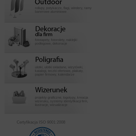
rollupy, potykacze, flagi, windery, ramy
banerowe aluminiowe
Dekoracje dla firm
fototapety, fotorolety, naklejki
podłogowe, dekoracje
Poligrafia
ulotki, ulotki składane, wizytówki,
katalogi, teczki ofertowe, plakaty,
papier firmowy, kalendarze
Wizerunek
projekty graficzne, logotypy, kreacja
wizeruku, systemy identyfikacji firm,
ilustracje, wizualizacje
Certyfikacja ISO 9001:2008