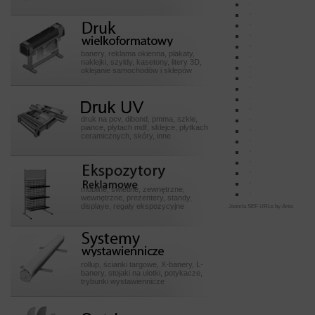
Druk
wielkoformatowy
banery, reklama okienna, plakaty,
naklejki, szyldy, kasetony, litery 3D,
oklejanie samochodów i sklepów
Druk UV
druk na pcv, dibond, pmma, szkle,
piance, płytach mdf, sklejce, płytkach
ceramicznych, skóry, inne
Ekspozytory POSssss
mobilne, świetlne, zewnętrzne,
wewnętrzne, prezentery, standy,
displaye, regały ekspozycyjne
Joomla SEF URLs by Artio
Systemy
wystawiennicze
rollup, ścianki targowe, X-banery, L-
banery, stojaki na ulotki, potykacze,
trybunki wystawiennicze
Outdoor