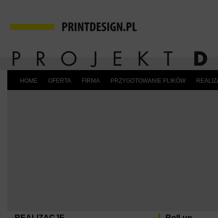
HOME
OFERTA
FIRMA
PRZYGOTOWANIE PLIKÓW
REALIZ
REALIZACJE
Roll-up