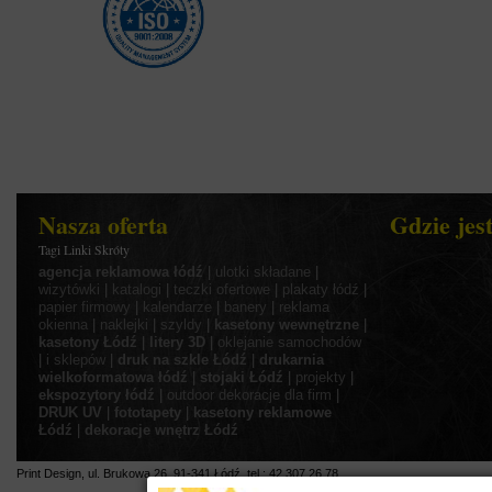
Nasza oferta
Gdzie jes
Tagi Linki Skróty
agencja reklamowa łódź
|
ulotki składane
|
wizytówki
|
katalogi
|
teczki ofertowe
|
plakaty łódź
|
papier firmowy
|
kalendarze
|
banery
|
reklama
okienna
|
naklejki
|
szyldy
|
kasetony wewnętrzne
|
kasetony Łódź
|
litery 3D
|
oklejanie samochodów
|
i sklepów
|
druk na szkle Łódź
|
drukarnia
wielkoformatowa łódź
|
stojaki Łódź
|
projekty
|
ekspozytory łódź
|
outdoor
dekoracje dla firm
|
DRUK UV
|
fototapety
|
kasetony reklamowe
Łódź
|
dekoracje wnętrz Łódź
Print Design
,
ul.
Brukowa 26
,
91-341
Łódź
,
tel.:
42 307 26 78